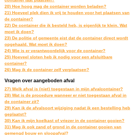
20) Hoe hoog mag de container worden beladen?
21) Hoeveel plek dien ik vrij te houden voor het plaatsen van
de container?
22) De container die ik besteld heb, is eigenlijk te klein. Wat
moet ik doen?
23) De politie of gemeente eist dat de container direct wordt
opgehaald. Wat moet ik doen?
24) Wie is er verantwoordelijk voor de container?
25) Hoeveel sloten heb ik nodig voor een afsluitbare
container?
26) Mag ik de container zelf verplaatsen?
Vragen over aangeboden afval
27) Welk afval is (niet) toegestaan in mijn afvalcontainer?
28) Wat is de procedure wanneer er niet toegestaan afval in
de container zit?
29) Kan ik de afvalsoort wijziging nadat ik een bestelling heb
geplaatst?
30) Kan ik mijn koelkast of vriezer in de container gooien?
31) Mag ik ook zand of grond in de container gooien van
gemengd bouw en sloopafval?