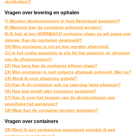
stortkokers?
Vragen over levering en ophalen
7) Worden afvalcontainers in heel Nederland geplaatst?
8) Wanneer kan de container geleverd worden?
9) Ik heb al een HORNBACH container staan en wil graag een
nieuwe. Kan de container gewisseld?
10) Mijn container is vol en kan worden afgevoerd.
11) Is het nodig aanwezig te zijn bij het plaatsen en afvoeren
van de afvalcontainer?
12) Hoe lang kan de container blijven staan?
13) Mijn container is niet volgens afspraak geleverd. Wat nu?
14) Word ik voor plaatsing gebeld?
15) Kan ik de container ook op zaterdag laten plaatsen?
16) Hoe laat wordt mijn container geplaatst?
17) Kan ik voor het leveren van de afvalcontainer een
specifieke tijd aangeven?
18) Waar kan de container worden geplaatst?
Vragen over containers
19) Moet ik een vergunning aanvragen voordat ik een
container laat plaatsen?