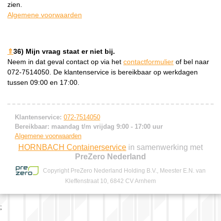
zien.
Algemene voorwaarden
⇑
36) Mijn vraag staat er niet bij.
Neem in dat geval contact op via het
contactformulier
of bel naar
072-7514050. De klantenservice is bereikbaar op werkdagen
tussen 09:00 en 17:00.
Klantenservice:
072-7514050
Bereikbaar: maandag t/m vrijdag 9:00 - 17:00 uur
Algemene voorwaarden
HORNBACH Containerservice
in samenwerking met
PreZero Nederland
Copyright PreZero Nederland Holding B.V., Meester E.N. van
Kleffenstraat 10, 6842 CV Arnhem
;