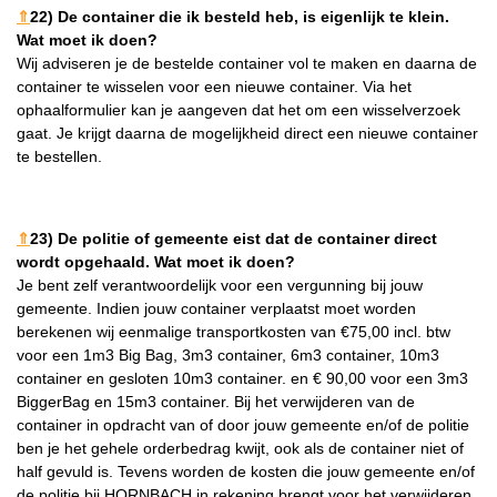
⇑
22) De container die ik besteld heb, is eigenlijk te klein.
Wat moet ik doen?
Wij adviseren je de bestelde container vol te maken en daarna de
container te wisselen voor een nieuwe container. Via het
ophaalformulier kan je aangeven dat het om een wisselverzoek
gaat. Je krijgt daarna de mogelijkheid direct een nieuwe container
te bestellen.
⇑
23) De politie of gemeente eist dat de container direct
wordt opgehaald. Wat moet ik doen?
Je bent zelf verantwoordelijk voor een vergunning bij jouw
gemeente. Indien jouw container verplaatst moet worden
berekenen wij eenmalige transportkosten van €75,00 incl. btw
voor een 1m3 Big Bag, 3m3 container, 6m3 container, 10m3
container en gesloten 10m3 container. en € 90,00 voor een 3m3
BiggerBag en 15m3 container. Bij het verwijderen van de
container in opdracht van of door jouw gemeente en/of de politie
ben je het gehele orderbedrag kwijt, ook als de container niet of
half gevuld is. Tevens worden de kosten die jouw gemeente en/of
de politie bij HORNBACH in rekening brengt voor het verwijderen