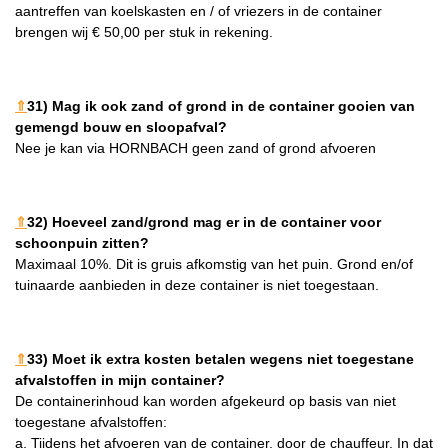
aantreffen van koelskasten en / of vriezers in de container
brengen wij € 50,00 per stuk in rekening.
⇑
31) Mag ik ook zand of grond in de container gooien van
gemengd bouw en sloopafval?
Nee je kan via HORNBACH geen zand of grond afvoeren
⇑
32) Hoeveel zand/grond mag er in de container voor
schoonpuin zitten?
Maximaal 10%. Dit is gruis afkomstig van het puin. Grond en/of
tuinaarde aanbieden in deze container is niet toegestaan.
⇑
33) Moet ik extra kosten betalen wegens niet toegestane
afvalstoffen in mijn container?
De containerinhoud kan worden afgekeurd op basis van niet
toegestane afvalstoffen:
a. Tijdens het afvoeren van de container, door de chauffeur. In dat